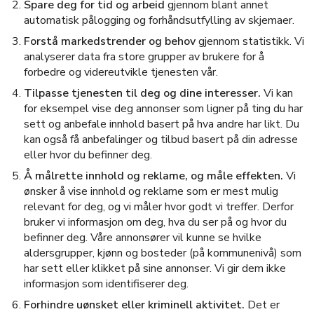
Spare deg for tid og arbeid
gjennom blant annet
automatisk pålogging og forhåndsutfylling av skjemaer.
Forstå markedstrender og behov
gjennom statistikk. Vi
analyserer data fra store grupper av brukere for å
forbedre og videreutvikle tjenesten vår.
Tilpasse tjenesten til deg og dine interesser.
Vi kan
for eksempel vise deg annonser som ligner på ting du har
sett og anbefale innhold basert på hva andre har likt. Du
kan også få anbefalinger og tilbud basert på din adresse
eller hvor du befinner deg.
Å målrette innhold og reklame, og måle effekten.
Vi
ønsker å vise innhold og reklame som er mest mulig
relevant for deg, og vi måler hvor godt vi treffer. Derfor
bruker vi informasjon om deg, hva du ser på og hvor du
befinner deg. Våre annonsører vil kunne se hvilke
aldersgrupper, kjønn og bosteder (på kommunenivå) som
har sett eller klikket på sine annonser. Vi gir dem ikke
informasjon som identifiserer deg.
Forhindre uønsket eller kriminell aktivitet.
Det er